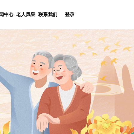
闻中心
老人风采
联系我们
登录