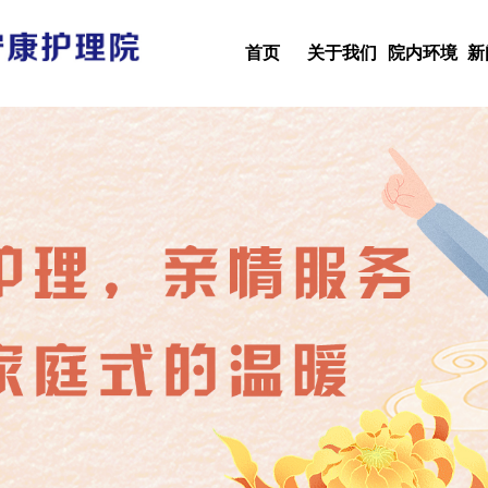
首页
关于我们
院内环境
新