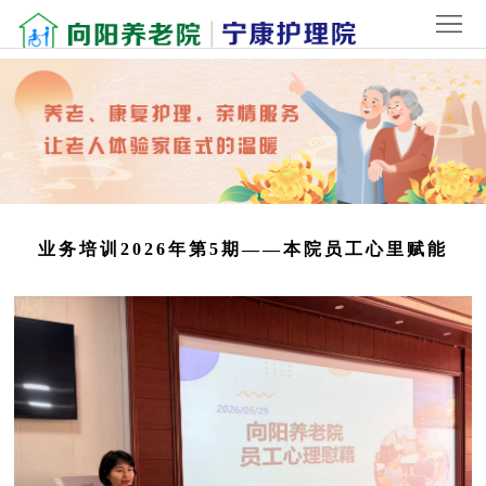
首
页
关
于
院
我
内
新
们
环
闻
老
业务培训2026年第5期——本院员工心里赋能
境
中
人
联
心
风
系
登
采
我
录
们