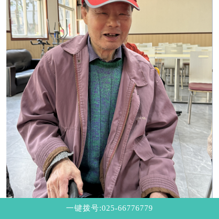
一键拨号:025-66776779