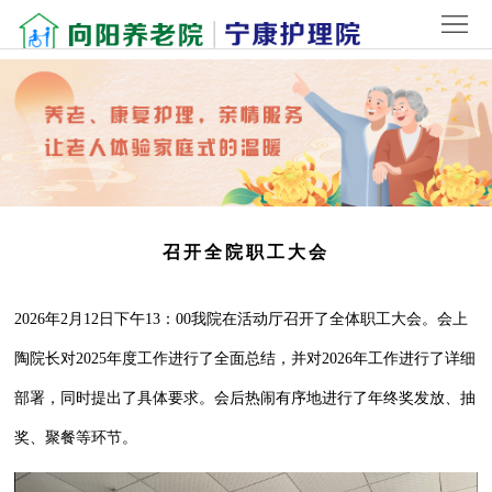
首
页
关
于
院
我
内
新
们
环
闻
老
召开全院职工大会
境
中
人
联
2026年2月12日下午13：00我院在活动厅召开了全体职工大会。会上
心
风
系
登
陶院长对2025年度工作进行了全面总结，并对2026年工作进行了详细
采
我
录
部署，同时提出了具体要求。会后热闹有序地进行了年终奖发放、抽
们
奖、聚餐等环节。