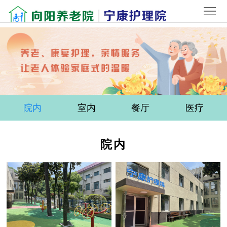
首
页
关
于
院
我
内
新
们
环
闻
老
院内
室内
餐厅
医疗
境
中
人
联
院内
心
风
系
登
采
我
录
们